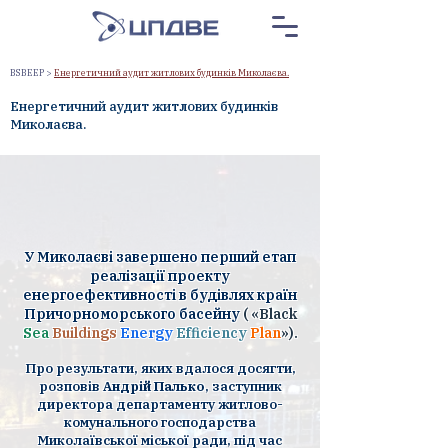
BSBEEP
>
Енергетичний аудит житлових будинків Миколаєва.
Енергетичний аудит житлових будинків
Миколаєва.
У Миколаєві завершено перший етап
реалізації проекту
енергоефективності в будівлях країн
Причорноморського басейну
( «Black
Sea
Buildings
Energy
Efficiency
Plan
»).
Про результати, яких вдалося досягти,
розповів
Андрій Палько
, заступник
директора департаменту житлово-
комунального господарства
Миколаївської міської ради, під час