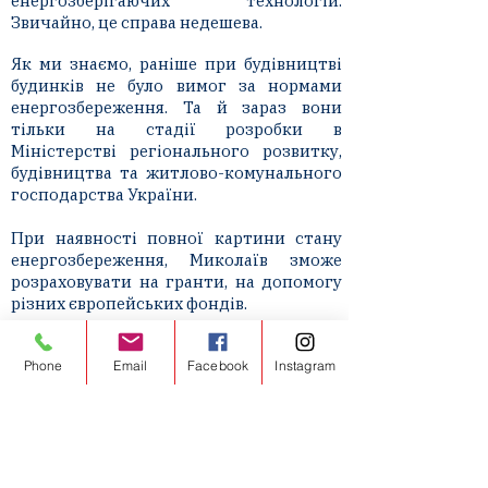
енергозберігаючих технологій.
Звичайно, це справа недешева.
Як ми знаємо, раніше при будівництві
будинків не було вимог за нормами
енергозбереження. Та й зараз вони
тільки на стадії розробки в
Міністерстві регіонального розвитку,
будівництва та житлово-комунального
господарства України.
При наявності повної картини стану
енергозбереження, Миколаїв зможе
розраховувати на гранти, на допомогу
різних європейських фондів.
Адже для утеплення одного двох-
Phone
Email
Facebook
Instagram
підіздного дев'ятиповерхового будинку
необхідна сума від чотирьох до шести
мільйонів гривень. У комплекс заходів з
утеплення входять термомодернізація
фасаду, утеплення горища і тех-
підпілля, заміна комунікацій, установка