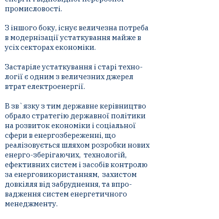
промисловості.
З іншого боку, існує величезна
потреба
в модернізації
устаткування майже в
усіх секторах економіки.
Застаріле устаткування і старі техно-
логії є одним з величезних джерел
втрат електроенергії.
В зв`язку з тим державне керівництво
обрало стратегію державної політики
на розвиток економіки і соціальної
сфери в енергозбереженні, що
реалізовується шляхом розробки нових
енерго-зберігаючих, технологій,
ефективних систем і засобів контролю
за енерговикористанням, захистом
довкілля від забруднення, та впро-
вадження систем енергетичного
менеджменту.