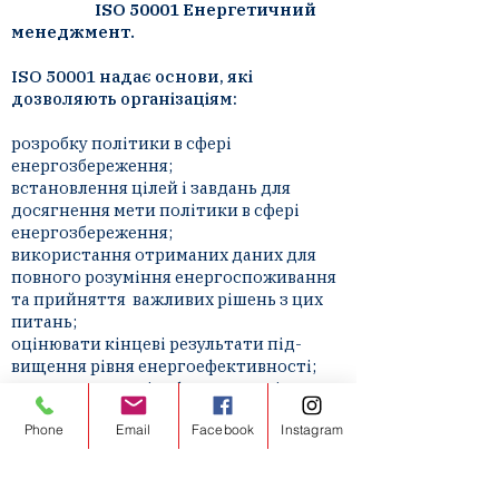
ISO 50001 Енергетичний
менеджмент.
ISO 50001 надає основи, які
дозволяють організаціям:
розробку політики в сфері
енергозбереження;
встановлення цілей і завдань для
досягнення мети політики в сфері
енергозбереження;
використання отриманих даних для
повного розуміння енергоспоживання
та прийняття важливих рішень з цих
питань;
оцінювати кінцеві результати під-
вищення рівня енергоефективності;
проводити аналіз ефективності
впровадження політики в сфері
Phone
Email
Facebook
Instagram
енергозбереження;
удосконалювати роботу яка по-вязана з
впровадженням системи