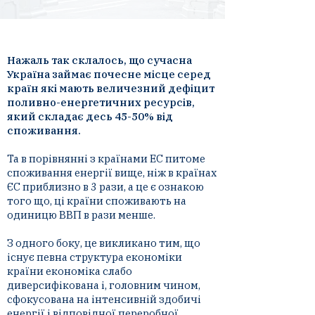
Нажаль так склалось, що сучасна
Україна займає почесне місце серед
країн які мають величезний дефіцит
поливно-енергетичних ресурсів,
який складає десь 45-50% від
споживання.
Та в порівнянні з країнами EС питоме
споживання енергії вище, ніж в країнах
ЄС приблизно в 3 рази, а це є ознакою
того що, ці країни споживають на
одиницю ВВП в рази менше.​
З одного боку, це викликано тим, що
існує певна структура економіки
країни економіка слабо
диверсифікована і, головним чином,
сфокусована на інтенсивній здобичі
енергії і відповідної
переробної