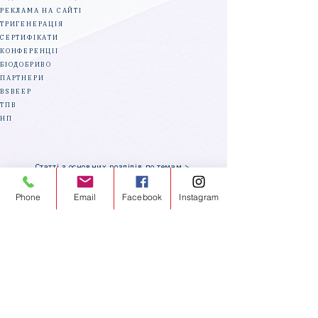
РЕКЛАМА НА САЙТІ
ТРИГЕНЕРАЦІЯ
СЕРТИФІКАТИ
КОНФЕРЕНЦІІ
БІОДОБРИВО
ПАРТНЕРИ
BSBEEP
ТПВ
НП
Статті з основних розділів по темам >
Phone
Email
Facebook
Instagram
Ми у соцмережах:
Sitemap