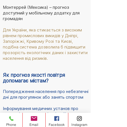
Монтеррей (Мексика) – прогноз
доступний у мобільному додатку для
громадян
Для України, яка стикається з високим
рівнем промислових викидів у Дніпрі,
Запоріжжі, Кривому Розі та Києві,
подібна система дозволила б підвищити
прозорість екологічних даних і захистити
населення від ризиків.
Як прогноз якості повітря
допомагає містам?
Попередження населення про небезпечні
дні для прогулянок або занять спортом
Інформування медичних установ про
можливі сплески госпіталізацій
Phone
Email
Facebook
Instagram
Запровадження тимчасових обмежень