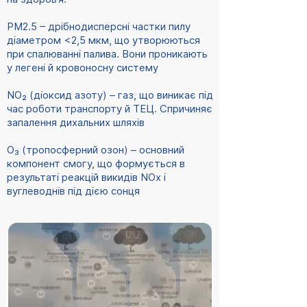
PM2.5 – дрібнодисперсні частки пилу
діаметром <2,5 мкм, що утворюються
при спалюванні палива. Вони проникають
у легені й кровоносну систему
NO₂ (діоксид азоту) – газ, що виникає під
час роботи транспорту й ТЕЦ. Спричиняє
запалення дихальних шляхів
O₃ (тропосферний озон) – основний
компонент смогу, що формується в
результаті реакцій викидів NOx і
вуглеводнів під дією сонця