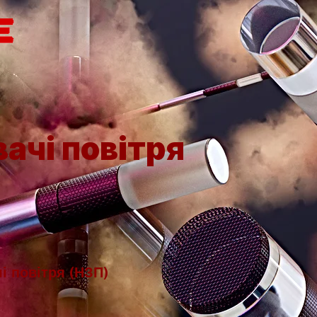
ачі повітря
і повітря (НЗП)