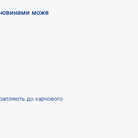
ечовинами може
отрапляють до харчового