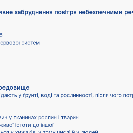
сивне забруднення повітря небезпечними р
б
нервової систем
ередовище
дають у ґрунті, воді та рослинності, після чого п
ин у тканинах рослин і тварин
живої істоти до іншої
ься у хижаків, у тому числі й у людей