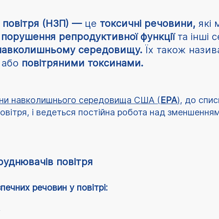
 повітря (НЗП) —
це
токсичні речовини,
які
 порушення репродуктивної функції
та інші 
авколишньому середовищу.
Їх також нази
я
або
повітряними токсинами.
они навколишнього середовища США (
EPA
)
, до спи
вітря, і ведеться постійна робота над зменшенням
руднювачів повітря
ечних речовин у повітрі:
у