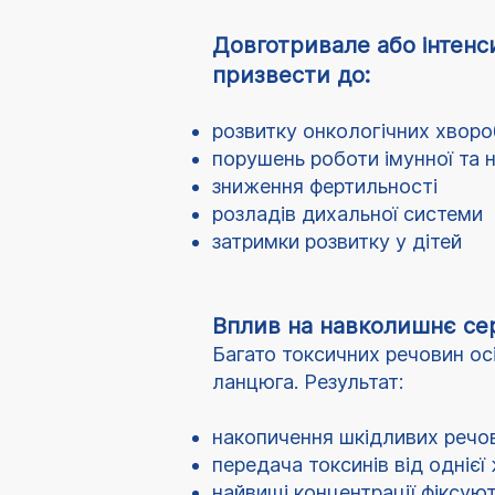
Довготривале або інтен
призвести до:
розвитку онкологічних хворо
порушень роботи імунної та 
зниження фертильності
розладів дихальної системи
затримки розвитку у дітей
Вплив на навколишнє с
Багато токсичних речовин осі
ланцюга. Результат:
накопичення шкідливих речов
передача токсинів від однієї 
найвищі концентрації фіксуют