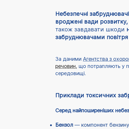
Небезпечні забруднювачі
вроджені вади розвитку,
також завдавати шкоди
н
забруднювачами повітр
За даними
Агентства з охор
речовин
,
що потрапляють у по
середовищі.
Приклади токсичних заб
Серед найпоширеніших небезп
Бензол
— компонент бензин