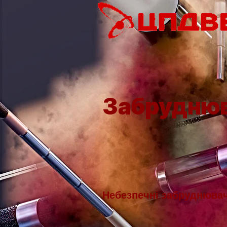
Забруднюв
Небезпечні забруднювач