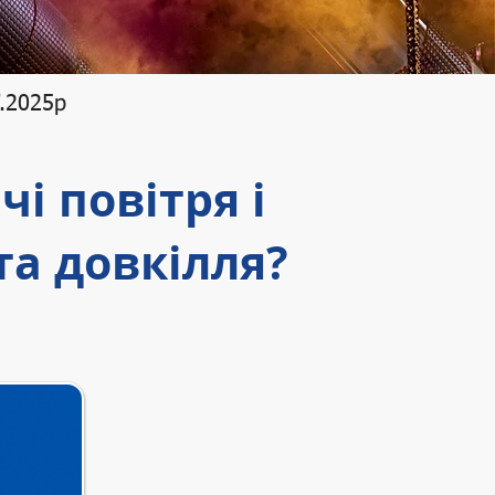
7.2025р
і повітря і
та довкілля?