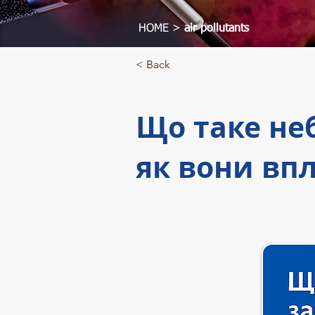
НОМЕ >
air pollutants
< Back
Що таке неб
як вони впл