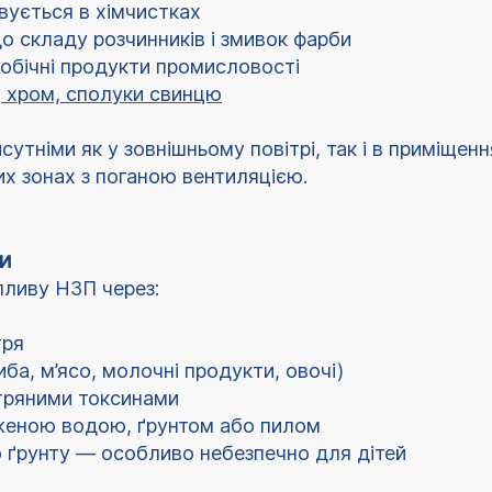
ується в хімчистках
 складу розчинників і змивок фарби
обічні продукти промисловості
ь, хром, сполуки свинцю
сутніми як у зовнішньому повітрі, так і в приміще
х зонах з поганою вентиляцією.
и
ливу НЗП через:
тря
ба, м’ясо, молочні продукти, овочі)
ітряними токсинами
аженою водою, ґрунтом або пилом
 ґрунту — особливо небезпечно для дітей