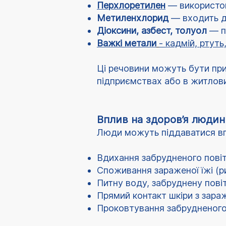
Перхлоретилен
— використов
Метиленхлорид
— входить до
Діоксини, азбест, толуол
— п
Важкі метали
- кадмій, ртут
Ці речовини можуть бути при
підприємствах або в житлови
Вплив на здоров’я людин
Люди можуть піддаватися вп
Вдихання забрудненого пові
Споживання зараженої їжі (ри
Питну воду, забруднену пов
Прямий контакт шкіри з зар
Проковтування забрудненого