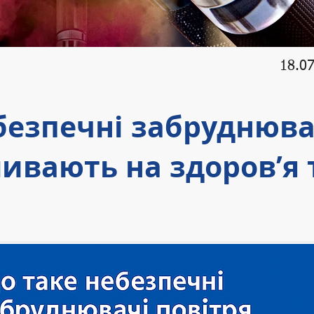
18.0
езпечні забруднювач
ивають на здоров’я 