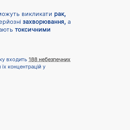
 можуть викликати
рак,
серйозні
захворювання,
а
вають
токсичними
ску входить
188
небезпечних
 їх концентрацій у