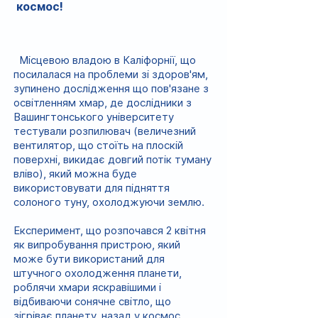
космос!
Місцевою владою в Каліфорнії
,
що
посилалася на проблеми зі здоров'ям,
зупинено дослідження що пов'язане з
освітленням хмар, де дослідники з
Вашингтонського університету
тестували розпилювач (величезний
вентилятор, що стоїть на плоскій
поверхні, викидає довгий потік туману
вліво), який можна буде
використовувати для підняття
солоного туну, охолоджуючи землю.
Експеримент, що розпочався 2 квітня
як випробування пристрою, який
може бути використаний для
штучного охолодження планети,
роблячи хмари яскравішими і
відбиваючи сонячне світло, що
зігріває планету, назад у космос,