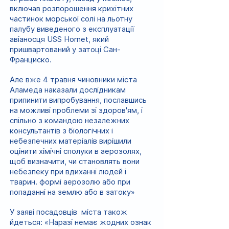
включав розпорошення крихітних
частинок морської солі на льотну
палубу виведеного з експлуатації
авіаносця USS Hornet, який
пришвартований у затоці Сан-
Франциско.
Але вже 4 травня чиновники міста
Аламеда наказали дослідникам
припинити випробування, пославшись
на можливі проблеми зі здоров'ям, і
спільно з командою незалежних
консультантів з біологічних і
небезпечних матеріалів вирішили
оцінити хімічні сполуки в аерозолях,
щоб визначити, чи становлять вони
небезпеку при вдиханні людей і
тварин. формі аерозолю або при
попаданні на землю або в затоку»
У заяві посадовців міста також
йдеться: «Наразі немає жодних ознак