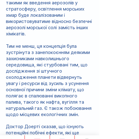
такими як введення аерозолів у
стратосферу, освітлення морських
хмар буде локалізованим і
використовуватиме відносно безпечні
аерозолі морської солі замість інших
хімікатів.
Тим не менш, ця концепція була
зустрінута з занепокоєнням деякими
захисниками навколишнього
середовища, які стурбовані тим, що
дослідження зі штучного
охолодження планети відвернуть
увагу і ресурси від зусиль з усунення
основної причини зміни клімату, що
полягає в спалюванні викопного
палива, такого як нафта, вугілля та
натуральний газ. Є також побоювання
щодо місцевих екологічних змін.
Доктор Доерті сказав, що існують
потенційні побічні ефекти, які ще
необхідно вивчити, включаючи зміну