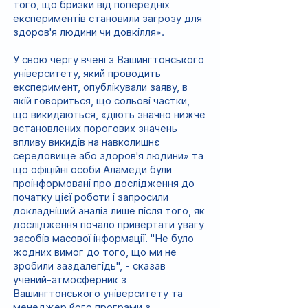
того, що бризки від попередніх
експериментів становили загрозу для
здоров'я людини чи довкілля».
У свою чергу вчені з Вашингтонського
університету, який проводить
експеримент, опублікували заяву, в
якій говориться, що сольові частки,
що викидаються, «діють значно нижче
встановлених порогових значень
впливу викидів на навколишнє
середовище або здоров'я людини» та
що офіційні особи Аламеди були
проінформовані про дослідження до
початку цієї роботи і запросили
докладніший аналіз лише після того, як
дослідження почало привертати увагу
засобів масової інформації. "Не було
жодних вимог до того, що ми не
зробили заздалегідь", - сказав
учений-атмосферник з
Вашингтонського університету та
менеджер його програми з