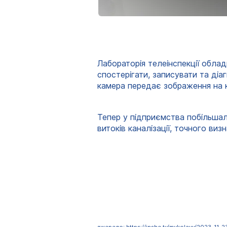
Лабораторія телеінспекції обла
спостерігати, записувати та ді
камера передає зображення на к
Тепер у підприємства побільшал
витоків каналізації, точного визн