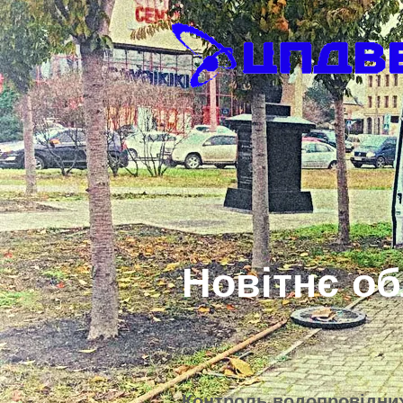
Новітнє о
Контроль водопровідних