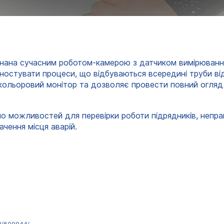
днана сучасним роботом-камерою з датчиком вимірюванн
агностувати процеси, що відбуваються всередині труби в
ольоровий монітор та дозволяє провести повний огляд 
о можливостей для перевірки роботи підрядників, непра
ачення місця аварій.