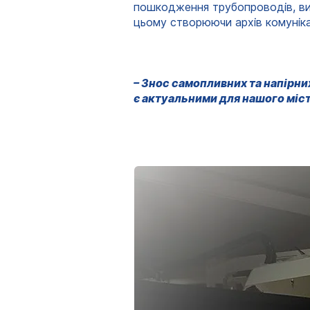
пошкодження трубопроводів, ви
цьому створюючи архів комуніка
– Знос самопливних та напірни
є актуальними для нашого міст