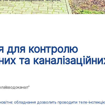
я для контролю
них та каналізаційн
олаївводоканал"
новітнє обладнання дозволить проводити теле-інспекцію