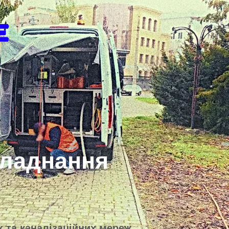
бладнання
 та каналізаційних мереж