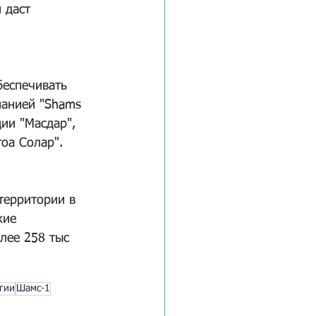
 даст 
еспечивать 
панией "Shams 
ии "Масдар", 
гоа Солар".
территории в 
кие 
лее 258 тыс 
гии
Шамс-1