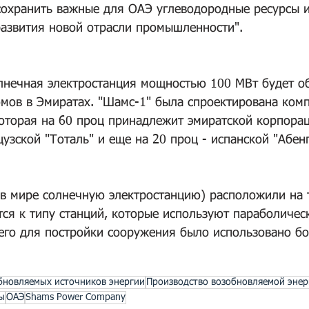
сохранить важные для ОАЭ углеводородные ресурсы и
азвития новой отрасли промышленности".
лнечная электростанция мощностью 100 МВт будет об
омов в Эмиратах. "Шамс-1" была спроектирована ком
оторая на 60 проц принадлежит эмиратской корпорац
цузской "Тоталь" и еще на 20 проц - испанской "Абен
в мире солнечную электростанцию) расположили на 
ится к типу станций, которые используют параболичес
его для постройки сооружения было использовано бо
обновляемых источников энергии
Производство возобновляемой энер
ы
ОАЭ
Shams Power Company