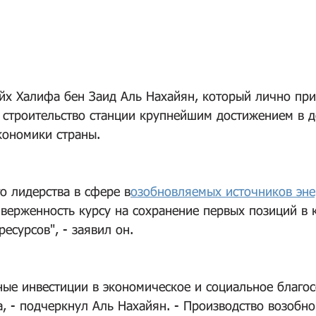
х Халифа бен Заид Аль Нахайян, который лично прис
 строительство станции крупнейшим достижением в д
кономики страны.
о лидерства в сфере в
озобновляемых источников эне
верженность курсу на сохранение первых позиций в к
есурсов", - заявил он.
ные инвестиции в экономическое и социальное благос
а, - подчеркнул Аль Нахайян. - Производство возобн