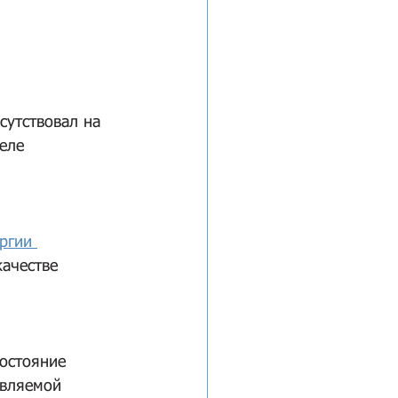
утствовал на 
еле 
ргии 
ачестве 
остояние 
овляемой 