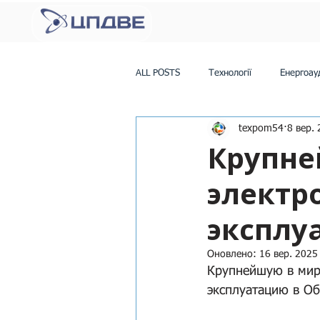
ALL POSTS
Технології
Енергоау
texpom54
8 вер. 
Модернізація та техно - рішення
Крупне
электр
Освіта та підготовка фахівців (НУК)
эксплу
Оновлено:
16 вер. 2025 
Крупнейшую в мир
эксплуатацию в Об