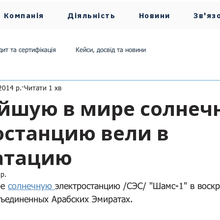
Компанія
Діяльність
Новини
Зв'яз
дит та сертифікація
Кейси, досвід та новини
2014 р.
Читати 1 хв
Енергоменеджмент та моніторинг
йшую в мире солнеч
останцию вели в
Еко-Маніфест
Комунальний гід
атацию
р.
е 
солнечную 
электростанцию /СЭС/ "Шамс-1" в воскр
ъединенных Арабских Эмиратах. 