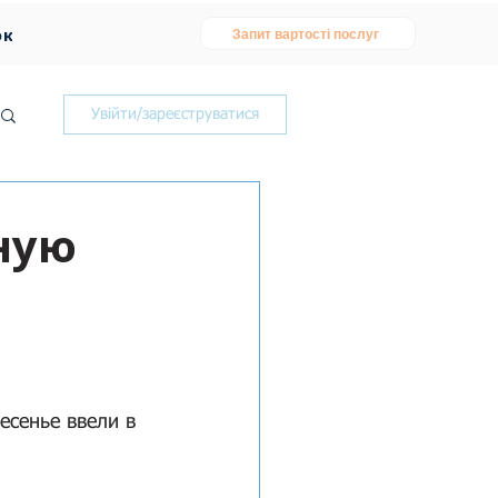
ок
Запит вартості послуг
Увійти/зареєструватися
ную
есенье ввели в 