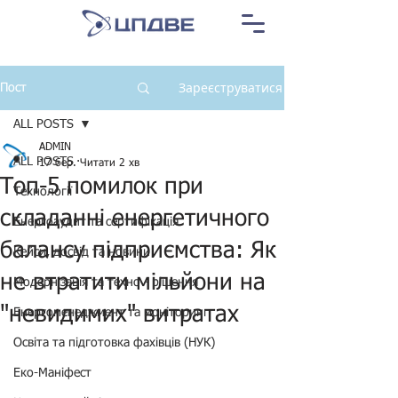
Зареєструватися
Пост
ALL POSTS
ADMIN
ALL POSTS
17 бер.
Читати 2 хв
Топ-5 помилок при
Технології
складанні енергетичного
Енергоаудит та сертифікація
балансу підприємства: Як
Кейси, досвід та новини
не втратити мільйони на
Модернізація та техно - рішення
"невидимих" витратах
Енергоменеджмент та моніторинг
Освіта та підготовка фахівців (НУК)
Еко-Маніфест