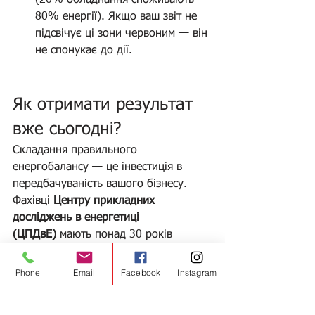
80% енергії). Якщо ваш звіт не 
підсвічує ці зони червоним — він 
не спонукає до дії.
Як отримати результат 
вже сьогодні?
Складання правильного 
енергобалансу — це інвестиція в 
передбачуваність вашого бізнесу. 
Фахівці 
Центру прикладних 
досліджень в енергетиці 
(ЦПДвЕ)
 мають понад 30 років 
досвіду в розробці енергетичних 
паспортів та проведенні аудитів, що 
Phone
Email
Facebook
Instagram
допомагають підприємствам 
знаходити приховані резерви.