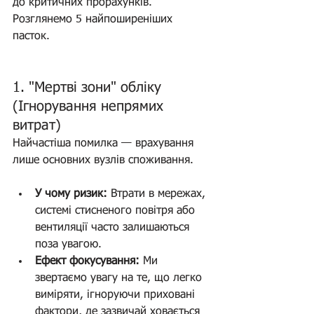
до критичних прорахунків. 
Розглянемо 5 найпоширеніших 
пасток.
1. "Мертві зони" обліку 
(Ігнорування непрямих 
витрат)
Найчастіша помилка — врахування 
лише основних вузлів споживання.
У чому ризик:
 Втрати в мережах, 
системі стисненого повітря або 
вентиляції часто залишаються 
поза увагою.
Ефект фокусування:
 Ми 
звертаємо увагу на те, що легко 
виміряти, ігноруючи приховані 
фактори, де зазвичай ховається 