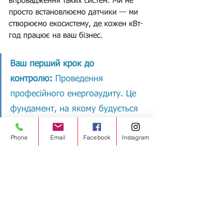
впровадження таких систем. Ми не 
просто встановлюємо датчики — ми 
створюємо екосистему, де кожен кВт-
год працює на ваш бізнес.
Ваш перший крок до 
контролю:
 Проведення 
професійного енергоаудиту. Це 
фундамент, на якому будується 
ефективний моніторинг.
Phone
Email
Facebook
Instagram
Зацікавлені у зменшенні витрат?
Відвідайте наш сайт 
ensave.org
, щоб 
дізнатися більше про впровадження 
систем енергоменеджменту та 
отримати консультацію від експертів, 
які вже допомогли понад 500 