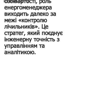
собівартості, роль 
Комунальний гід
енергоменеджера 
виходить далеко за 
межі «контролю 
лічильників». Це 
стратег, який поєднує 
інженерну точність з 
управлінням та 
аналітикою.