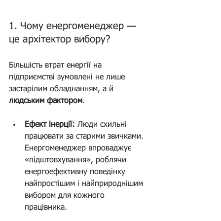
1. Чому енергоменеджер — 
це архітектор вибору? 
(професія майбутнього)
Більшість втрат енергії на 
підприємстві зумовлені не лише 
застарілим обладнанням, а й 
людським фактором
. 
Ефект інерції:
 Люди схильні 
працювати за старими звичками. 
Енергоменеджер впроваджує 
«підштовхування», роблячи 
енергоефективну поведінку 
найпростішим і найприроднішим 
вибором для кожного 
працівника. 
(професія 
майбутнього)