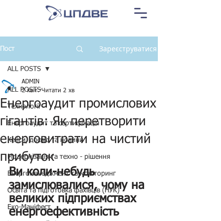
Зареєструватися
Пост
ALL POSTS
ADMIN
ALL POSTS
2 квіт.
Читати 2 хв
Енергоаудит промислових
Технології
гігантів: Як перетворити
Енергоаудит та сертифікація
енерговитрати на чистий
Кейси, досвід та новини
прибуток
Модернізація та техно - рішення
Ви коли-небудь 
Енергоменеджмент та моніторинг
замислювалися, чому на 
Освіта та підготовка фахівців (НУК)
великих підприємствах 
Еко-Маніфест
енергоефективність 