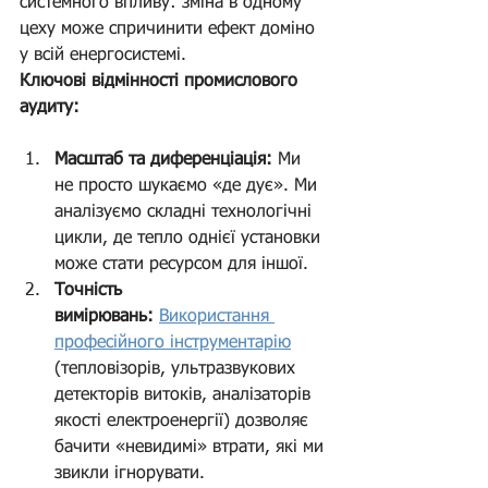
системного впливу: зміна в одному 
цеху може спричинити ефект доміно 
у всій енергосистемі.
Ключові відмінності промислового 
аудиту:
Масштаб та диференціація:
 Ми 
не просто шукаємо «де дує». Ми 
аналізуємо складні технологічні 
цикли, де тепло однієї установки 
може стати ресурсом для іншої.
Точність 
вимірювань:
Використання 
професійного інструментарію
(тепловізорів, ультразвукових 
детекторів витоків, аналізаторів 
якості електроенергії) дозволяє 
бачити «невидимі» втрати, які ми 
звикли ігнорувати.