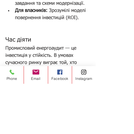
завдання та схеми модернізації.
Для власників:
 Зрозумілі моделі 
повернення інвестицій (ROI).
Час діяти 
Промисловий енергоаудит — це 
інвестиція у стійкість. В умовах 
сучасного ринку виграє той, хто 
контролює свої ресурси.
Phone
Email
Facebook
Instagram
Ви готові побачити реальну картину 
вашої енергоефективності?
Завітайте на 
ensave.org
, щоб 
дізнатися більше про нормування 
витрат, енергетичні паспорти та 
екологічну експертизу проектів. 
Давайте разом збудуємо 