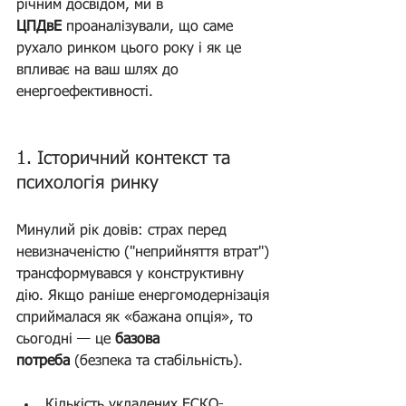
річним досвідом, ми в 
ЦПДвЕ
 проаналізували, що саме 
рухало ринком цього року і як це 
впливає на ваш шлях до 
енергоефективності.
1. Історичний контекст та 
психологія ринку 
(Аналіз 
ринку)
Минулий рік довів: страх перед 
невизначеністю ("неприйняття втрат") 
трансформувався у конструктивну 
дію. Якщо раніше енергомодернізація 
сприймалася як «бажана опція», то 
сьогодні — це 
базова 
потреба
 (безпека та стабільність).
Кількість укладених ЕСКО-