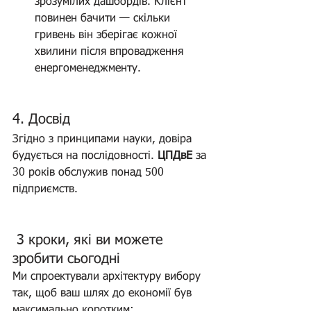
зрозумілих дашбордів. Клієнт 
повинен бачити — скільки 
гривень він зберігає кожної 
хвилини після впровадження 
енергоменеджменту.
4. Досвід 
Згідно з принципами науки, довіра 
будується на послідовності. 
ЦПДвЕ
 за 
30 років обслужив понад 500 
підприємств. 
 3 кроки, які ви можете 
зробити сьогодні
Ми спроектували архітектуру вибору 
так, щоб ваш шлях до економії був 
максимально коротким: