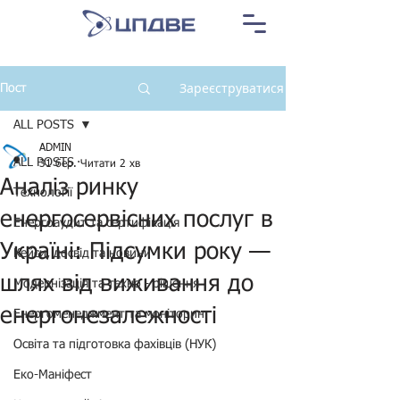
Зареєструватися
Пост
ALL POSTS
ADMIN
ALL POSTS
31 бер.
Читати 2 хв
Аналіз ринку
Технології
енергосервісних послуг в
Енергоаудит та сертифікація
Україні: Підсумки року —
Кейси, досвід та новини
шлях від виживання до
Модернізація та техно - рішення
енергонезалежності
Енергоменеджмент та моніторинг
Освіта та підготовка фахівців (НУК)
Еко-Маніфест