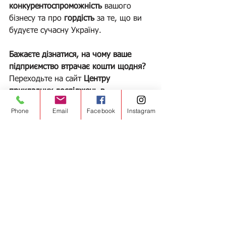
конкурентоспроможність
 вашого 
бізнесу та про 
гордість
 за те, що ви 
будуєте сучасну Україну.
Бажаєте дізнатися, на чому ваше 
підприємство втрачає кошти щодня?
Переходьте на сайт 
Центру 
прикладних досліджень в 
енергетиці
 та отримайте професійну 
Phone
Email
Facebook
Instagram
консультацію від лідерів галузі.
Дізнатися більше на 
ensave.org
Миколаїв — місто стійких, енергетика 
— сфера професіоналів.
Теги:
ЦПДвЕ
Енергоефективність
Енергетичний аудит
шлях до енергоефективності
Впровадження енергоменеджменту
Енергосервіс
Розробка програми модернізації